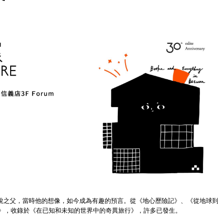
Verne，現代科幻小說之父，當時他的想像，如今成為有趣的預言。從《地心歷險記》、《從地球
》，收錄於《在已知和未知的世界中的奇異旅行》，許多已發生。