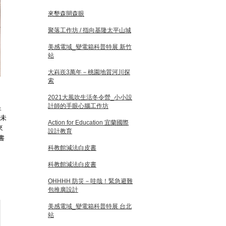
來墾森開森眼
聚落工作坊 / 指向基隆太平山城
美感電域_變電箱科普特展 新竹
站
大嵙崁3萬年－桃園地質河川探
索
2021大風吹生活冬令營_小小設
計師的手眼心腦工作坊
呈
的未
Action for Education 宜蘭國際
來
設計教育
書
科教館減法白皮書
科教館減法白皮書
OHHHH 防災－哇哉！緊急避難
包推廣設計
美感電域_變電箱科普特展 台北
站