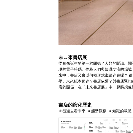
未↔
來書店展
從圖像誕生的第一秒開始了人類的閱讀。閱
現的電子符碼。作為人們與知識交流的場域，
來中，書店又會以何種形式繼續存在呢？ 
學。未來紙本仍存？書店依舊？與書店緊扣
店的關係，在「未來書店展」中一起將想像
書店的演化歷史
＃從過去看未來 ＃趨勢觀察 ＃知識的載體