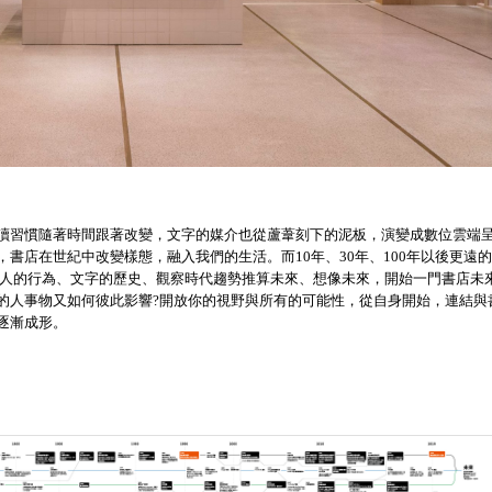
讀習慣隨著時間跟著改變，文字的媒介也從蘆葦刻下的泥板，演變成數位雲端
書店在世紀中改變樣態，融入我們的生活。而10年、30年、100年以後更遠
從人的行為、文字的歷史、觀察時代趨勢推算未來、想像未來，開始一門書店未
的人事物又如何彼此影響?開放你的視野與所有的可能性，從自身開始，連結與
逐漸成形。