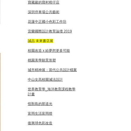
寶藏巖的寶村柑仔店
深圳停車場公共藝術
花蓮中正國小色彩工作坊
宜蘭國際設計教育論壇 2019
誠品 未來書店展
校園改造 x 給夢想更多可能
桃園美學願景形塑
城市精神展：當代公共設計檔案
中山女高校園減法設計
世界教育學_海洋教育課程教學
計畫
怪獸島的那道光
富岡生活富岡燈
復興球色彩改造