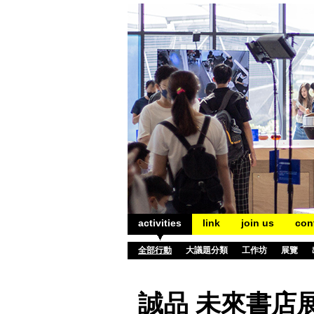
activities
link
join us
con
全部行動
大議題分類
工作坊
展覽
誠品 未來書店