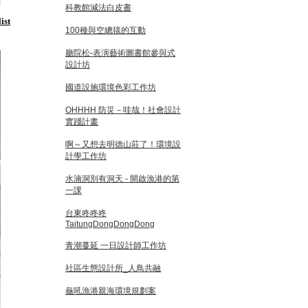
科教館減法白皮書
ist
100種與空總毯的互動
廳院松-表演藝術圖書館參與式
設計坊
國道設施環境色彩工作坊
OHHHH 防災－哇哉！社會設計
實踐計畫
啊～又想去明德山莊了！環境設
計學工作坊
水湳洞別有洞天 - 開啟漁港的第
一課
台東咚咚咚
TaitungDongDongDong
青潮蔓延 一日設計師工作坊
社區生態設計所_人鳥共融
龜吼漁港親海環境規劃案