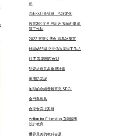
彩
店
高齡化社會議題 - 活躍老化
展覽360度角 設計思考面面學 教
識
師工作坊
2022 臺灣文博會-寶島冰菓室
桃園幼兒園 空間佈置美學工作坊
靚庄 客家關西色彩
墾森旅遊意象重塑計畫
萬用防災課
地球的永續發展研究 SDGs
金門島島島
台東食育提案所
Action for Education 宜蘭國際
設計教育
世界最美的教科書展