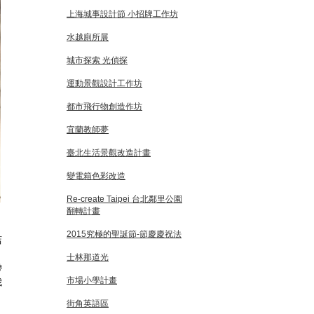
上海城事設計節 小招牌工作坊
水越廁所展
城市探索 光偵探
運動景觀設計工作坊
都市飛行物創造作坊
宜蘭教師夢
臺北生活景觀改造計畫
變電箱色彩改造
Re-create Taipei 台北鄰里公園
翻轉計畫
2015究極的聖誕節-節慶慶祝法
店
士林那道光
帶
市場小學計畫
我
街角英語區