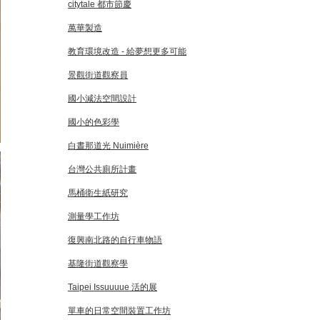
citytale 都市節慶
萬華製造
教育環境改造 - 給夢想更多可能
景觀街道觀察員
國小減法空間設計
國小的色彩學
白晝那道光 Nuimière
台灣公共廁所計畫
馬桶衛生紙研究
測量學工作坊
復興南北路的自行車物語
基隆街道觀察學
Taipei Issuuuue 活的展
單車的日常空間裝置工作坊