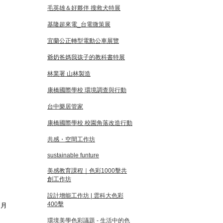
毛英雄＆好夥伴 搜救犬特展
基隆超來電_台電微策展
宜蘭公正轉型電動公車展覽
爺奶爸媽我孩子的教科書特展
林業署 山林製造
康橋國際學校 環境調查與行動
台中樂居管家
康橋國際學校 校園角落改造行動
共感・空間工作坊
sustainable funture
美感教育課程｜色彩1000擊共
創工作坊
設計增能工作坊 | 雲科大色彩
400擊
到月
環境美學色彩議題 - 生活中的色