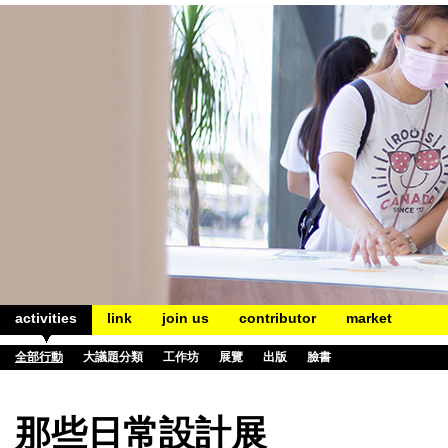
activities
link
join us
contributor
market
全部行動
大議題分類
工作坊
展覽
出版
臉書
那些日常設計展