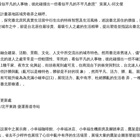
看似平凡的人事物，彼此碰撞出一些看似平凡的不平凡創意” 策展人-邱文傑
本計畫基地區域旁巷弄之稱呼。
發，探究臺北庶民真實生活當中衍生出的特殊智慧及生活風格，述說臺北居住的價值，
於城市之中，卻是台北居住最珍貴、最吸引人之處的生活精華，提出塑造並指認出臺
種融合建築、活動、景觀、文化、人文中所交流出的城市特色。然而臺北依舊迷人，儘
臺北的迷人之處常常是一些較隱性、常民的，看似平凡的人事物，彼此碰撞出一些不確
7-11幾千家、夜市文 化興起，街頭巷尾到處可見，住商混合下的衝突與對比，台北迷人
些許髒與亂（亂可以是種特色，髒卻是不好的現 象），然而平凡、活力、髒、亂、親
有可能升級為為充滿小確幸(註1)，展現活力、亂中有序、杜絕髒亂的生活巷 弄，一
「臺北那條通」。
市更新處
道/北平東路 捷運善道寺站
常設展中之展示廊，小幸福咖啡館、小幸福冰店、小幸福生機廚房及腳踏車店，鷹架是
法，省去不少桿件也展現了心目中亂中有序的生活場景，展場大量的鷹架企圖形塑超