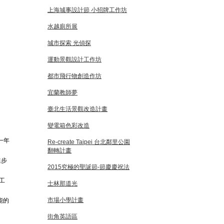
上海城事設計節 小招牌工作坊
水越廁所展
城市探索 光偵探
運動景觀設計工作坊
都市飛行物創造作坊
宜蘭教師夢
臺北生活景觀改造計畫
變電箱色彩改造
一年
Re-create Taipei 台北鄰里公園
翻轉計畫
進步
2015究極的聖誕節-節慶慶祝法
。
工
士林那道光
市場小學計畫
能的
街角英語區