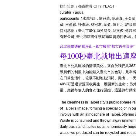
執行策劃 / 都市酵母 CITY YEAST
curator / agua
participants / 水越設計. 陳冠蓉. 謝維真.
葳. 王盈穎. 許修維. 林冠君. 葉盈. 陳尹之. 許致
特別感謝 / 臺北市環保局吳局長. 邱文傑. 傅靜涵. 蘇
有限公司. 臺北市環境保護局南區資源回收場
台北那條通的那座山 - 都市酵母“都市再生資源”
每100秒臺北就堆出這
臺北市公共區域的清潔美化，來自於我們共36
隊員們的制服中如能融入臺北市的色彩，此舉將
在日常生活中，垃圾不斷地被消耗、拋出，一天
40%可透過資源回收再生，展開新的生命；另
量，應從每個人的食衣住行開始，透過綠行動
The cleanness in Taipei city’s public sphere re
of Taipei’s image, forming a special color in o
involve with an atmosphere of Taipei, offering 
Waste is consumed and thrown away unintermit
daily basis and it piles up an enormously huge
waste we produced can be recycled and reused