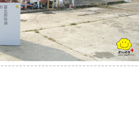
＿＿＿＿＿＿＿＿＿＿＿＿＿＿＿＿＿＿＿＿＿＿＿＿＿＿＿＿＿＿＿＿＿＿＿＿＿＿