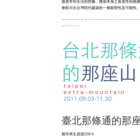
後巷常民生活的想像，鷹架本身之垂直性與懸挑
會暗示出台灣現代建築的一種新聖性及可能性
＿＿＿＿＿＿＿＿＿＿＿＿＿＿＿＿＿＿＿＿
＿＿＿＿＿
臺北那條通的那座
都市再生資源100％