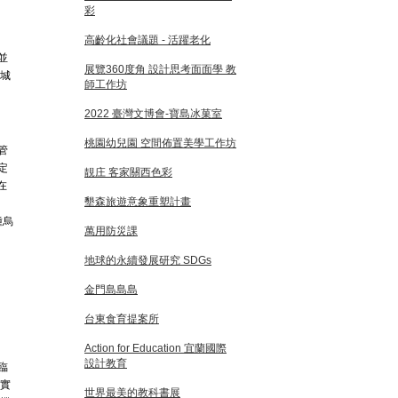
彩
高齡化社會議題 - 活躍老化
並
展覽360度角 設計思考面面學 教
北城
師工作坊
2022 臺灣文博會-寶島冰菓室
桃園幼兒園 空間佈置美學工作坊
管
定
靚庄 客家關西色彩
在
墾森旅遊意象重塑計畫
種烏
萬用防災課
地球的永續發展研究 SDGs
金門島島島
台東食育提案所
Action for Education 宜蘭國際
設計教育
臨
現實
世界最美的教科書展