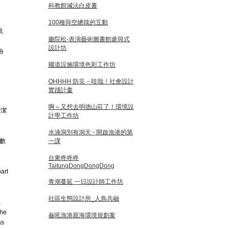
科教館減法白皮書
100種與空總毯的互動
凱
廳院松-表演藝術圖書館參與式
設計坊
份
國道設施環境色彩工作坊
OHHHH 防災－哇哉！社會設計
實踐計畫
啊～又想去明德山莊了！環境設
清潔
計學工作坊
的
水湳洞別有洞天 - 開啟漁港的第
數
一課
台東咚咚咚
TaitungDongDongDong
art
青潮蔓延 一日設計師工作坊
社區生態設計所_人鳥共融
a
the
龜吼漁港親海環境規劃案
as