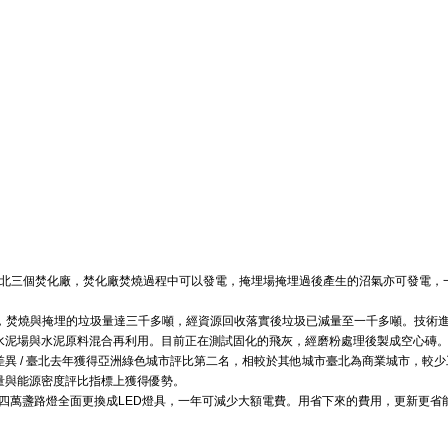
臺北三個焚化廠，焚化廠焚燒過程中可以發電，掩埋場掩埋過後產生的沼氣亦可發電，
0年時，焚燒與掩埋的垃圾量達三千多噸，經資源回收落實後垃圾已減量至一千多噸。技術
水泥場與水泥原料混合再利用。目前正在測試固化的飛灰，經磨粉處理後製成空心磚
異 / 臺北去年獲得亞洲綠色城市評比第二名，相較於其他城市臺北為商業城市，較少
量與能源密度評比指標上獲得優勢。
臺北市十四萬盞路燈全面更換成LED燈具，一年可減少大額電費。用省下來的費用，更新更省