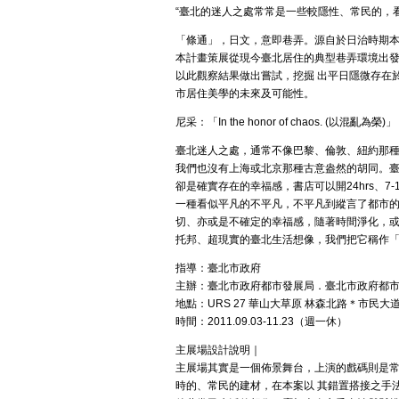
“臺北的迷人之處常常是一些較隱性、常民的，
「條通」，日文，意即巷弄。源自於日治時期
本計畫策展從現今臺北居住的典型巷弄環境出
以此觀察結果做出嘗試，挖掘 出平日隱微存在
市居住美學的未來及可能性。
尼采：「In the honor of chaos. (以混亂為榮)」
臺北迷人之處，通常不像巴黎、倫敦、紐約那
我們也沒有上海或北京那種古意盎然的胡同。
卻是確實存在的幸福感，書店可以開24hrs、
一種看似平凡的不平凡，不平凡到縱言了都市的
切、亦或是不確定的幸福感，隨著時間淨化，或
托邦、超現實的臺北生活想像，我們把它稱作
指導：臺北市政府
主辦：臺北市政府都市發展局．臺北市政府都
地點：URS 27 華山大草原 林森北路＊市民大
時間：2011.09.03-11.23（週一休）
主展場設計說明｜
主展場其實是一個佈景舞台，上演的戲碼則是
時的、常民的建材，在本案以 其錯置搭接之手