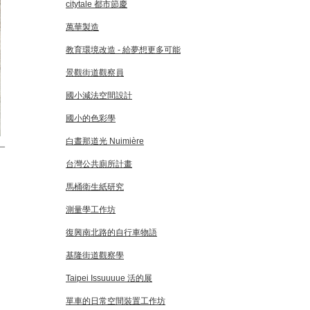
citytale 都市節慶
萬華製造
教育環境改造 - 給夢想更多可能
景觀街道觀察員
國小減法空間設計
國小的色彩學
白晝那道光 Nuimière
＿
台灣公共廁所計畫
馬桶衛生紙研究
測量學工作坊
復興南北路的自行車物語
基隆街道觀察學
Taipei Issuuuue 活的展
單車的日常空間裝置工作坊