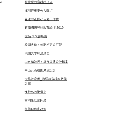
寶藏巖的寶村柑仔店
to
深圳停車場公共藝術
花蓮中正國小色彩工作坊
宜蘭國際設計教育論壇 2019
誠品 未來書店展
校園改造 x 給夢想更多可能
桃園美學願景形塑
城市精神展：當代公共設計檔案
中山女高校園減法設計
世界教育學_海洋教育課程教學
計畫
怪獸島的那道光
富岡生活富岡燈
復興球色彩改造