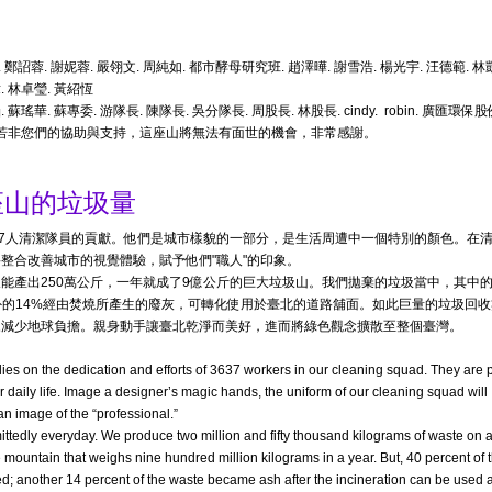
 王奕晴. 鄭詔蓉. 謝妮蓉. 嚴翎文. 周純如. 都市酵母研究班. 趙澤曄. 謝雪浩. 楊光宇. 汪德範. 林
瑋. 林卓瑩. 黃紹恆
瑤華. 蘇專委. 游隊長. 陳隊長. 吳分隊長. 周股長. 林股長. cindy. robin. 廣匯環保股
，若非您們的協助與支持，這座山將無法有面世的機會，非常感謝。
座山的垃圾量
37人清潔隊員的貢獻。他們是城市樣貌的一部分，是生活周遭中一個特別的顏色。在
整合改善城市的視覺體驗，賦予他們"職人"的印象。
能產出250萬公斤，一年就成了9億公斤的巨大垃圾山。我們拋棄的垃圾當中，其中
外的14%經由焚燒所產生的廢灰，可轉化使用於臺北的道路舖面。如此巨量的垃圾回收
來減少地球負擔。親身動手讓臺北乾淨而美好，進而將綠色觀念擴散至整個臺灣。
lies on the dedication and efforts of 3637 workers in our cleaning squad. They are p
ur daily life. Image a designer’s magic hands, the uniform of our cleaning squad will
an image of the “professional.”
tedly everyday. We produce two million and fifty thousand kilograms of waste on 
 mountain that weighs nine hundred million kilograms in a year. But, 40 percent of 
; another 14 percent of the waste became ash after the incineration can be used 