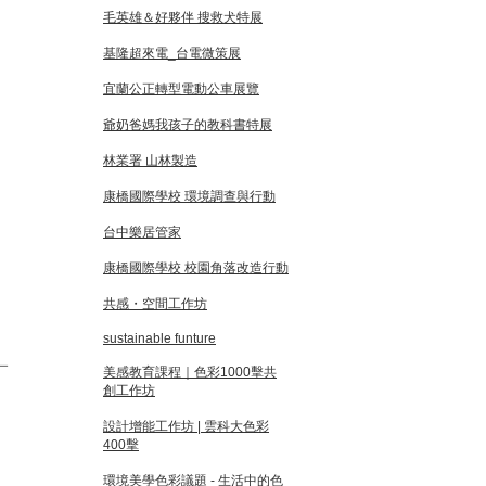
毛英雄＆好夥伴 搜救犬特展
基隆超來電_台電微策展
宜蘭公正轉型電動公車展覽
爺奶爸媽我孩子的教科書特展
林業署 山林製造
康橋國際學校 環境調查與行動
台中樂居管家
康橋國際學校 校園角落改造行動
共感・空間工作坊
sustainable funture
＿
美感教育課程｜色彩1000擊共
創工作坊
設計增能工作坊 | 雲科大色彩
400擊
環境美學色彩議題 - 生活中的色