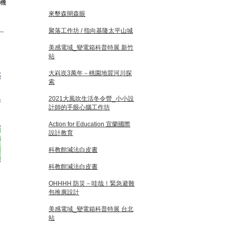
有機
來墾森開森眼
＿
聚落工作坊 / 指向基隆太平山城
美感電域_變電箱科普特展 新竹
站
大嵙崁3萬年－桃園地質河川探
索
2021大風吹生活冬令營_小小設
計師的手眼心腦工作坊
Action for Education 宜蘭國際
設計教育
科教館減法白皮書
科教館減法白皮書
OHHHH 防災－哇哉！緊急避難
包推廣設計
美感電域_變電箱科普特展 台北
站