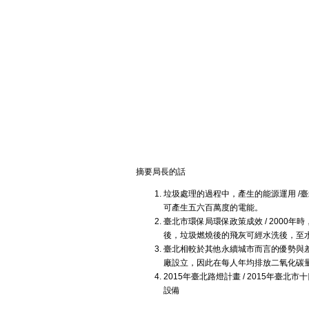
摘要局長的話
垃圾處理的過程中，產生的能源運用 /
可產生五六百萬度的電能。
臺北市環保局環保政策成效 / 200
後，垃圾燃燒後的飛灰可經水洗後，至
臺北相較於其他永續城市而言的優勢與差
廠設立，因此在每人年均排放二氧化碳
2015年臺北路燈計畫 / 2015年
設備