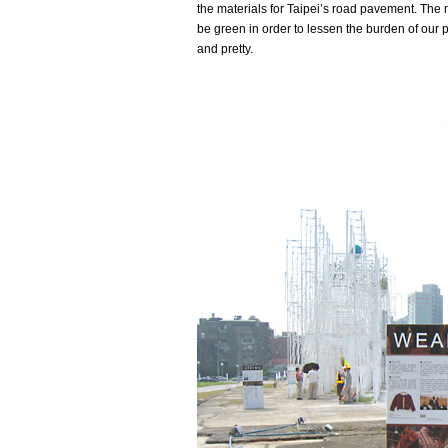
the materials for Taipei’s road pavement. The
be green in order to lessen the burden of our 
and pretty.