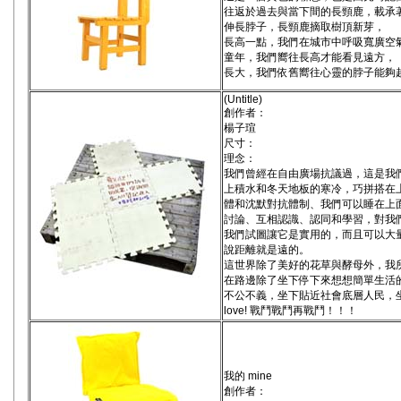
往返於過去與當下間的長頸鹿，載承
伸長脖子，長頸鹿摘取樹頂新芽，
長高一點，我們在城市中呼吸寬廣空
童年，我們嚮往長高才能看見遠方，
長大，我們依舊嚮往心靈的脖子能夠
(Untitle)
創作者：
楊子瑄
尺寸：
理念：
我們曾經在自由廣場抗議過，這是我
上積水和冬天地板的寒冷，巧拼搭在
體和沈默對抗體制、我們可以睡在上
討論、互相認識、認同和學習，對我
我們試圖讓它是實用的，而且可以大
說距離就是遠的。
這世界除了美好的花草與酵母外，我
在路邊除了坐下停下來想想簡單生活
不公不義，坐下貼近社會底層人民，坐下佔
love! 戰鬥戰鬥再戰鬥！！！
我的 mine
創作者：