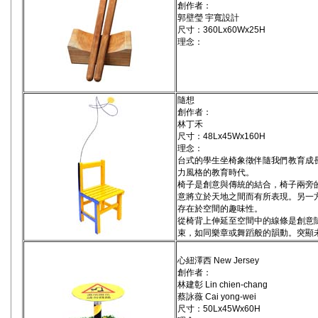
創作者：
郭壁瑩 宇寬設計
尺寸：360Lx60Wx25H
理念：
隨想
創作者：
林丁禾
尺寸：48Lx45Wx160H
理念：
台式的學生坐椅象徵伴隨我們教育成
力風格的教育時代。
椅子是創意與傳統的結合，椅子兩旁
意將立於天地之間而有所表現。另一
存在於空間的趣味性。
從椅背上伸延至空間中的線條是創意
束，如同樂章或舞蹈般的韻動。突顯
心紐澤西 New Jersey
創作者：
林建彰 Lin chien-chang
蔡詠薇 Cai yong-wei
尺寸：50Lx45Wx60H