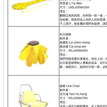
李昱雯 Li Yu Wen
尺寸：140Lx50Wx35H
理念：
翻開泛黃的回憶，你和我一前一後，
在他鄉，我多想追上你的人你的思緒
子上漂浮，創造屬於我們的旋律，讓
向日葵椅
創作者：
林建彰 Lin chien-chang
蔡詠薇 Cai yong-wei
尺寸：45Lx45Wx50H
理念：
我們同樣喜愛向著陽光，坐在上頭，
向日葵是能帶給人勇氣的花朵，在忙
吸，放鬆自己，如同向日葵一樣，必
線椅 Line Chair
創作者：
洪天彧 Tien-Yu Hung
尺寸：50Lx50Wx70H
理念：
這是一張可以輕鬆乘坐，在上面你可