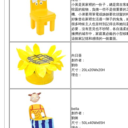
小黃是黃家裡的一份子，總是窩在客
喧囂的寵物，負擔一些不是很重要的
機、小弟要用筆電或姊姊要吹頭髮的
好像曾在家裡生活過一陣子的兔兔，
很多時候主人也並特別記得去和她玩
必要，沒有意見也不吵鬧，各自溫柔
擁擠的城市中，家庭裏必備的小型移
這個家記憶和感情的一個畫面。
向日葵
創作者：
劉伶
尺寸：20Lx20Wx20H
理念：
bella
創作者：
劉俐
尺寸：50Lx40Wx65H
理念：