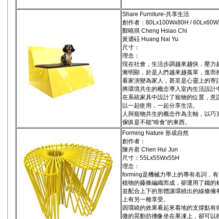
Share Furniture-共享生活
創作者：80Lx100Wx80H / 60Lx60W
鄭曉琪 Cheng Hsiao Chi
黃迺砡 Huang Nai Yu
尺寸：
理念：
現在社會，生活步調越來越快，壓力
漸明顯，於是人們越來越孤單，進而
看家演變為家人，甚至是心靈上的寄
將環境共生的概念導入室內生活設計
在系統家具中設計了寵物的位置，意
以一起使用，一起分享生活。
人與寵物共生的概念作為主軸，以巧
傢俱是不能”啃食”的東西。
Forming Nature 形成自然
創作者：
陳卉君 Chen Hui Jun
尺寸：55Lx55Wx55H
理念：
forming是機械力學上的專有名詞
植物的藤條編織而成，卻運用了鐵的
並配合上下的形體讓環繞出的線條擁
上有另一種享受。
因環繞的效果看起來着地的支撐點有
微的晃動彷彿像坐在果凍上，卻可以