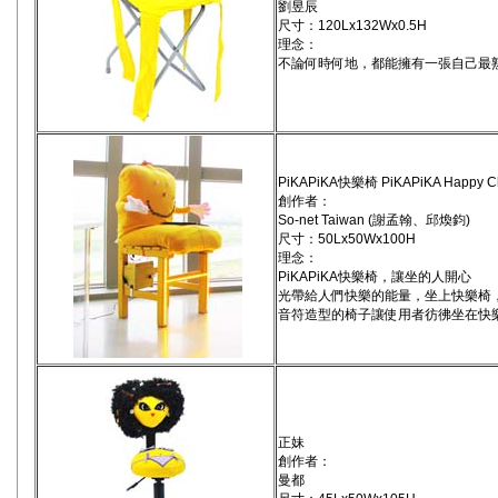
劉昱辰
尺寸：120Lx132Wx0.5H
理念：
不論何時何地，都能擁有一張自己最
PiKAPiKA快樂椅 PiKAPiKA Happy Ch
創作者：
So-net Taiwan (謝孟翰、邱煥鈞)
尺寸：50Lx50Wx100H
理念：
PiKAPiKA快樂椅，讓坐的人開心
光帶給人們快樂的能量，坐上快樂椅
音符造型的椅子讓使用者彷彿坐在快
正妹
創作者：
曼都