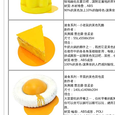
味地融化在夏日裡，讓附近遍地的草
材質-木材堆疊，ABS
90%的黃色加上10%的咖啡色-讓乘
速食系列－小老鼠的黃色乳酪
創作者：
吳興國 曹忠榮 曾孟姿
尺寸：55Lx55Wx35H
理念：
牛奶火鍋的夥伴之ㄧ，既然它是黃色
在都市中的各各角落都能使用，每個
拼成圓形一起聊黃色笑話吧…當然，
材質-軟墊，ABS成形
100%的黃色-讓乘坐的人們感到愉悅
速食系列－早晨的黃色荷包蛋
創作者：
吳興國 曹忠榮 曾孟姿
尺寸：140Lx140Wx20H
理念：
大眾愛吃的早餐之ㄧ，任何早餐的配
你可以坐可以躺可以睡可以玩，總而
路。
材質-輪胎，ABS成形，POLI