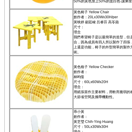
50%的黃色加上50%的蛋白色-讓乘
黃色椅子 Yellow Chair
創作者：20Lx30Wx30H/per
黃映婷 顧廷峻 呂睿芬 高笭蘋
尺寸：
理念
我們希望椅子是以最簡單的造型，但
合，因為成員有四人所以製作了四張
上還是功能，椅子的外型簡單的製作
術。
黃色格子 Yellow Checker
創作者：
林昀儒
尺寸：60Lx60Wx20H
理念：
用紙張當作主要材料，用軟而脆弱的
大節省空間及攜帶機動性。
乖小黃
創作者：
黃芝瑩 Chih-Ying Huang
尺寸：50Lx30Wx30H
理念：