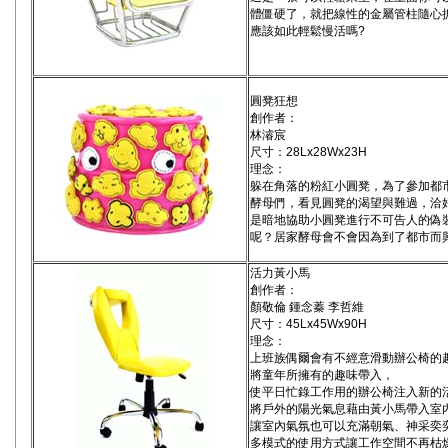
體僵硬了，就把線性的金屬管柱隨心
應該如此輕鬆慢活嗎?
圓凳狂想
創作者：
林濬宸
尺寸：28Lx28Wx23H
理念：
躲在角落的粉紅小圓凳，為了參加都
酵母們，看見圓凳的渴望與難過，洽好
是暗地協助小圓凳進行不可告人的偽
呢？居家酵母會不會因為到了都市而
活力黃小馬
創作者：
顏敬倫 鍾念蓁 李哲維
尺寸：45Lx45Wx90H
理念：
上班族偶爾會有不經意滑動辦公椅的
將童年所擁有的趣味帶入，
使平日忙錄工作用的辦公椅注入新的
將戶外的陽光氣息藉由黃小馬帶入室
讓室內氣氛也可以充滿朝氣、神采奕
多模式的使用方式讓工作空間不再枯