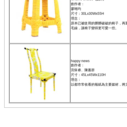
創作者：
廖翊均
尺寸：30Lx30Wx55H
理念：
原本已被使用的髒髒破破的椅子，再
毛線，讓椅子變得更可愛一些。
happy news
創作者：
宮保睿、陳蕙群
尺寸：45Lx45Wx110H
理念：
以都市常收看的報紙為主要媒材，將