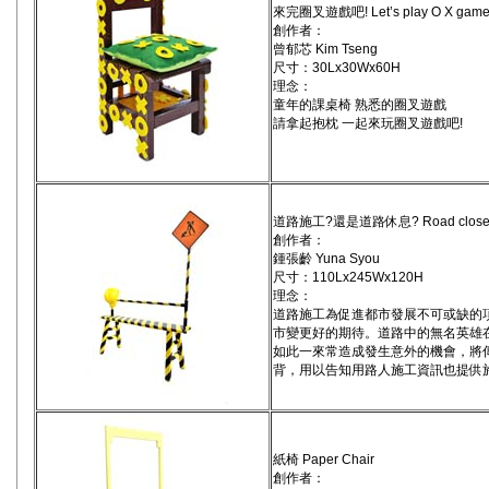
來完圈叉遊戲吧! Let’s play O X game
創作者：
曾郁芯 Kim Tseng
尺寸：30Lx30Wx60H
理念：
童年的課桌椅 熟悉的圈叉遊戲
請拿起抱枕 一起來玩圈叉遊戲吧!
道路施工?還是道路休息? Road closed for
創作者：
鍾張齡 Yuna Syou
尺寸：110Lx245Wx120H
理念：
道路施工為促進都市發展不可或缺的
市變更好的期待。道路中的無名英雄
如此一來常造成發生意外的機會，將
背，用以告知用路人施工資訊也提供
紙椅 Paper Chair
創作者：