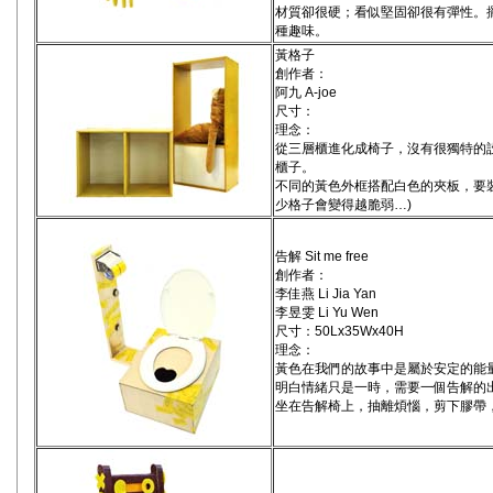
材質卻很硬；看似堅固卻很有彈性。
種趣味。
黃格子
創作者：
阿九 A-joe
尺寸：
理念：
從三層櫃進化成椅子，沒有很獨特的設
櫃子。
不同的黃色外框搭配白色的夾板，要
少格子會變得越脆弱…)
告解 Sit me free
創作者：
李佳燕 Li Jia Yan
李昱雯 Li Yu Wen
尺寸：50Lx35Wx40H
理念：
黃色在我們的故事中是屬於安定的能
明白情緒只是一時，需要一個告解的
坐在告解椅上，抽離煩惱，剪下膠帶