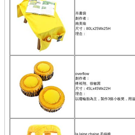
吊書袋
創作者：
南美瑜
尺寸：80Lx25Wx25H
理念：
overflow
創作者：
傅裕翔、徐敏茜
尺寸：45Lx45Wx22H
理念：
以廢輪胎為主，製作3個小板凳，用
la laine chaise 毛線椅