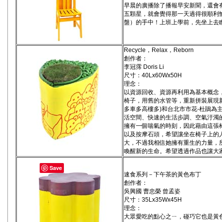
早晨的廣播除了播報早安新聞，還會
五顆星，就會覺得那一天過得很順利
盤）的手中！上班上學前，先坐上去瞧
Recycle，Relax，Reborn
創作者：
李冠霈 Doris Li
尺寸：40Lx60Wx50H
理念：
以資源回收、資源再利用為基本概念
椅子，用舊的水管等，重新拼裝展現
多車多高樓多)和台北市市花-杜鵑為
活空間、快速的生活步調、空氣汙濁
擁有一個喘氣的時刻，因此藉由這張
以及按摩石頭，希望讓坐在椅子上的
大，不過我相信她擁有重生的力量，
喚醒新的生命。希望透過作品也讓大
Save
速食系列－下午茶的黃色布丁
創作者：
吳興國 曹忠榮 曾孟姿
尺寸：35Lx35Wx45H
理念：
大眾愛吃的點心之ㄧ，碰巧它也是黃