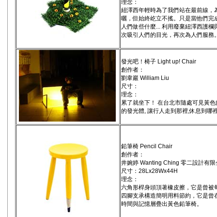
理念：
紐澤西年輕時為了我們站在最前線，
曬，但始終屹立不搖。只是當他們完成
人們做些什麼... 利用廢棄紐澤西
次吸引人們的目光，再次為人們服務
發光吧！椅子 Light up! Chair
創作者：
劉韋巖 William Liu
尺寸：
理念：
累了就坐下！ 在台北市隨處可見黃色
的發光體, 讓行人走到那裡,休息到哪裡
鉛筆椅 Pencil Chair
創作者：
井婉婷 Wanting Ching 零二設計有限公司
尺寸：28Lx28Wx44H
理念：
六角形桿身頭頂著橡皮擦，它是曾被
四腳支承構造簡明用料節約，它是曾
時間與記憶層疊出黃色鉛筆椅。