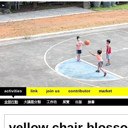
activities
link
join us
contributor
market
全部行動
大議題分類
工作坊
展覽
出版
臉書
yellow chair blosso