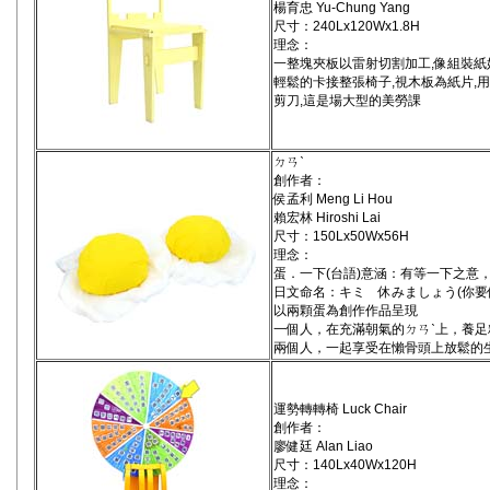
楊育忠 Yu-Chung Yang
尺寸：240Lx120Wx1.8H
理念：
一整塊夾板以雷射切割加工,像組裝紙
輕鬆的卡接整張椅子,視木板為紙片,
剪刀,這是場大型的美勞課
ㄉㄢˋ
創作者：
侯孟利 Meng Li Hou
賴宏林 Hiroshi Lai
尺寸：150Lx50Wx56H
理念：
蛋．一下(台語)意涵：有等一下之意
日文命名：キミ 休みましょう(你
以兩顆蛋為創作作品呈現
一個人，在充滿朝氣的ㄉㄢˋ上，養
兩個人，一起享受在懶骨頭上放鬆的
運勢轉轉椅 Luck Chair
創作者：
廖健廷 Alan Liao
尺寸：140Lx40Wx120H
理念：