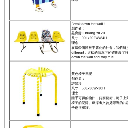
Break down the wall !
創作者：
莊育儒 Chuang Yu Zu
尺寸：90Lx202Wx84H
理念：
在這個個體被平庸化的社會，我們所接受
different，這樣的情況下的確扼殺了許
down the wall and stay true.
黃色椅子日記
創作者：
許景淳
尺寸：50Lx30Wx30H
理念：
隨手可得的物件，貧窮藝術，椅子上
椅子的記憶。幽浮出文曾見際過的片
子也很雀躍。