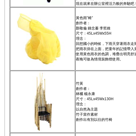
現在就來在辦公室裡活力般的奔馳吧
黃色雨”椅”
創作者：
顏敬倫 鍾念蓁 李哲維
尺寸：45Lx45Wx55H
理念：
回想國小的時候，下雨天穿著雨衣走
把雨衣掛在上面，把童年的記憶帶入
使用黃色雨衣的色調，堆疊出明亮舒
夜晚可做為情境裝飾燈使用。
竹黃
創作者：
林欐 楊永康
尺寸：45Lx45Wx130H
理念：
以自然為主題
竹子當作素材
創作出有別以往的竹椅