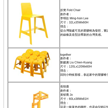
折凳 Fold Chair
創作者：
李明信 Ming-hsin Lee
尺寸：32Lx35Wx60H
理念：
從台灣隨處可見的塑膠椅為發想，嘗試以
的線條及造型詮釋新的台灣美感。
together
創作者：
劉建廣 Liu Chien-Kuang
尺寸：120Lx120Wx60H
理念：
回到小時候那樣，拿起家中的塑膠椅
長頸鹿
創作者：
黃郁喬 Jo
尺寸：60Lx38Wx81H
理念：
這是一個黃色的聯想，也是由兒時記