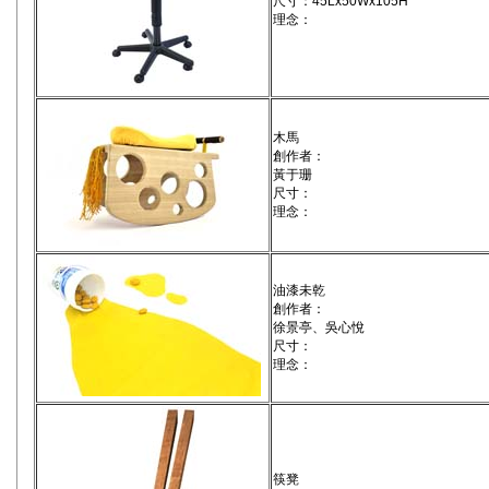
尺寸：45Lx50Wx105H
理念：
木馬
創作者：
黃于珊
尺寸：
理念：
油漆未乾
創作者：
徐景亭、吳心悅
尺寸：
理念：
筷凳