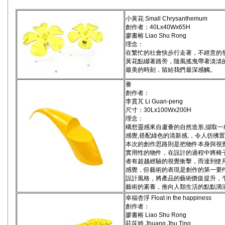
小黃花 Small Chrysanthemum
創作者：40Lx40Wx65H
廖書榕 Liao Shu Rong
理念：
在繁忙的社會快步行走著，不經意的
黃花點綴著路旁，隨風搖曳帶著淡淡
最美的時刻，留給我們最深感觸。
薈
創作者：
李貫芃 Li Guan-peng
尺寸：30Lx100Wx200H
理念：
構想靈感來自蘆薈的自然造形,擷取
感覺,搭配綠色的清新感,，令人彷彿
本次的創作思路則是把物件本身與視
實用性的物件，在設計的過程中將椅
者有超越經驗的視覺衝擊，而達到使
感覺，但藝術的表現是創作的第一要
設計風格，將產品的藝術價值提升，
藝術的素養，推向人類生活的點點滴
幸福杏浮 Float in the happiness
創作者：
廖書榕 Liao Shu Rong
莊茿婷 Jhuang Jhu Ting