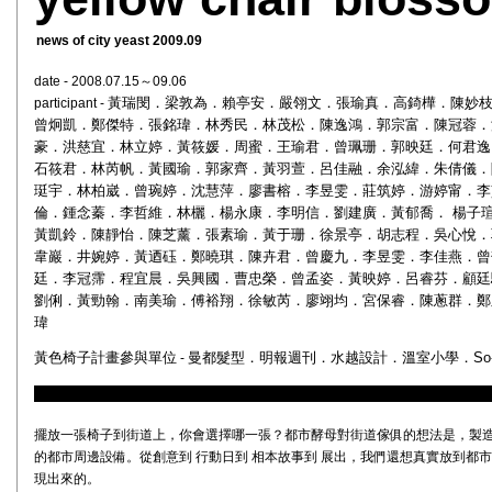
news of city yeast 2009.09
date - 2008.07.15～09.06
黃瑞閔．梁敦為．賴亭安．嚴翎文．張瑜真．高錡樺．陳妙
participant -
曾炯凱．鄭傑特．張銘瑋．林秀民．林茂松．陳逸鴻．郭宗富．陳冠蓉．
豪．洪慈宜．林立婷．黃筱媛．周蜜．王瑜君．曾珮珊．郭映廷．何君逸
石筱君．林芮帆．黃國瑜．郭家齊．黃羽萱．呂佳融．余泓緯．朱倩儀．
珽宇．林柏崴．曾琬婷．沈慧萍．廖書榕．李昱雯．莊筑婷．游婷甯．李
倫．鍾念蓁．李哲維．林欐．楊永康．李明信．劉建廣．黃郁喬． 楊子
黃凱鈴．陳靜怡．陳芝薰．張素瑜．黃于珊．徐景亭．胡志程．吳心悅．
韋巖．井婉婷．黃迺砡．鄭曉琪．陳卉君．曾慶九．李昱雯．李佳燕．曾
廷．李冠霈．程宜晨．吳興國．曹忠榮．曾孟姿．黃映婷．呂睿芬．顧廷
劉俐．黃勁翰．南美瑜．傅裕翔．徐敏芮．廖翊均．宮保睿．陳蔥群．鄭
瑋
黃色椅子計畫參與單位
曼都髮型
．
明報週刊．
水越設計．
溫室小學
．So-
-
擺放一張椅子到街道上，你會選擇哪一張？都市酵母對街道傢俱的想法是，製
的都市周邊設備。從創意到 行動日到 相本故事到 展出，我們還想真實放到都
現出來的。