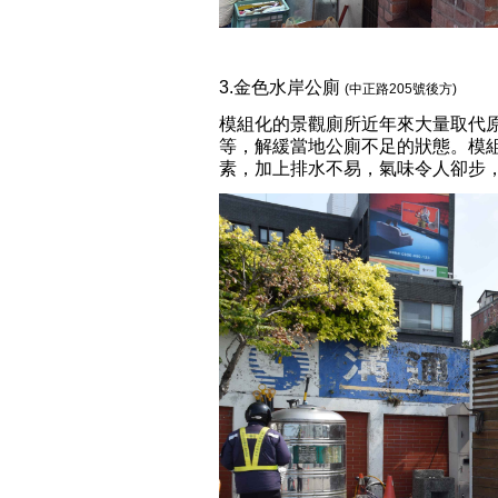
3.⾦⾊⽔岸公廁
(中正路205號後⽅)
模組化的景觀廁所近年來大量取代
等，解緩當地公廁不足的狀態。模
素，加上排水不易，氣味令人卻步