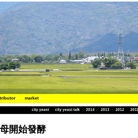
tributor
market
city yeast
city yeast talk
2014
2013
2012
201
都市酵母開始發酵