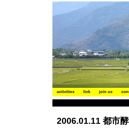
activities
link
join us
con
2006.01.11 