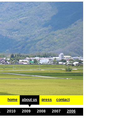
home
about us
press
contact
1
2010
2009
2008
2007
2006