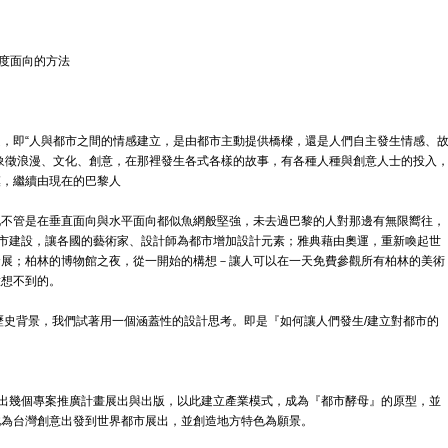
0度面向的方法
，即“人與都市之間的情感建立，是由都市主動提供橋樑，還是人們自主發生情感、
象徵浪漫、文化、創意，在那裡發生各式各樣的故事，有各種人種與創意人士的投入
模，繼續由現在的巴黎人
化不管是在垂直面向與水平面向都似魚網般堅強，未去過巴黎的人對那邊有無限嚮往，
進行都市建設，讓各國的藝術家、設計師為都市增加設計元素；雅典藉由奧運，重新喚起世
發展；柏林的博物館之夜，從一開始的構想－讓人可以在一天免費參觀所有柏林的美術
意想不到的。
歷史背景，我們試著用一個涵蓋性的設計思考。即是『如何讓人們發生/建立對都市的
擬出幾個專案推廣計畫展出與出版，以此建立產業模式，成為『都市酵母』的原型，並
此為台灣創意出發到世界都市展出，並創造地方特色為願景。