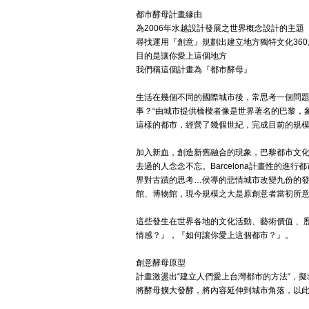
都市酵母計畫緣由
為2006年水越設計發展之世界概念設計的主題
尋找運用『創意』規劃出建立地方獨特文化36
目的是讓你愛上這個地方
我們稱這個計畫為『都市酵母』
生活在幾個不同的國際城市後，常思考一個問題
事？“由城市提供橋樑者像是世界著名的巴黎，
這樣的都市，經營了幾個世紀，完成目前的規
加入新血，創造新舊融合的現象，巴黎都市文
去過的人念念不忘。Barcelona計畫性的
界對古蹟的思考…侯導的悲情城市改變九份的
館、博物館，現今規模之大是原創意者當初所
這些發生在世界各地的文化活動、藝術價值 、
情感？』，『如何讓你愛上這個都市？』。
創意酵母原型
計畫激盪出“建立人們愛上台灣都市的方法“，
將酵母擴大發酵，將內容延伸到城市角落，以