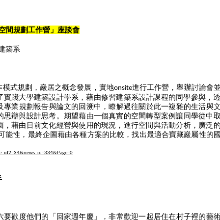
空間規劃工作營」座談會
建築系
作模式規劃，巖居之概念發展，
實地
進行工作營，舉辦討論會
onsite
了實踐大學建築設計學系，
藉由修習建築系設計課程的同學參與，
及專業規劃報告與論文的回溯
中，瞭解過往關於此一複雜的生活與
的思辯與設計思考。
期望藉由一個真實的空間轉型案例讓同學從中
面，藉由目前文化經營與使用的現況，
進行空間與活動分析，廣泛
可能性，
最終企圖藉由各種方案的比較，找出最適合寶藏巖屬性的
e_id2=
34&news_id=334&Page=0
手
六要歡度他們的「回家週年慶」
，非常歡迎一起居住在村子裡的藝