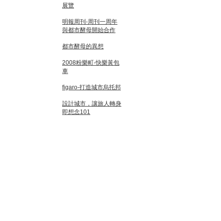
展覽
明報周刊-周刊一周年
與都市酵母開始合作
都市酵母的異想
2008粉樂町-快樂黃包
車
figaro-打造城市烏托邦
設計城市，讓旅人轉身
即想念101