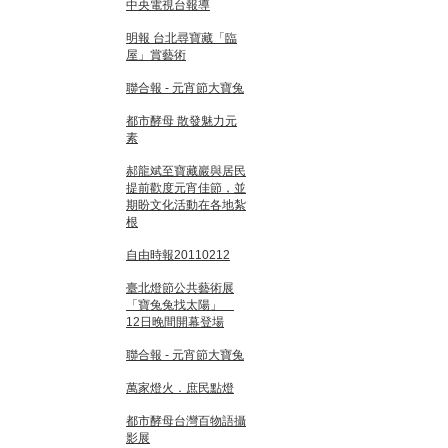
中央電視台報導
明報 台北尋寶藏「臨
屋」賞藝術
聯合報 - 元宵節大寶兔
都市酵母 散發魅力元
素
郝龍斌至寶藏巖與居民
提前歡度元宵佳節，並
期盼文化活動在各地紮
根
自由時報20110212
臺北燈節公共藝術展
「寶兔兔找太陽」
12日晚間開幕登場
聯合報 - 元宵節大寶兔
萬家燈火．庶民點燈
都市酵母台灣百物語攝
影展