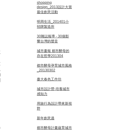
shopping
design_2013設計大賞
最佳創意活動
明周生活_201401小
招牌製造所
30雜誌報導 - 30個影
響台灣的聲音
城市畫報 都市酵母的
並
存在哲學201304
透
文
都市酵母孕育城市風格
取
_20130302
的
臺大春色工作坊
國
城市設計營-培養城市
感知力
用旅行為設計帶來新視
野
新年創意過
都市酵母計畫蘊育城市
術