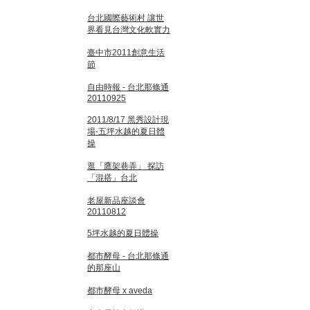
台北國際藝術村 讓世
界看見台灣文化軟實力
臺中市2011創意生活
節
自由時報 - 台北那條通
20110925
2011/8/17 黑秀設計現
場-五坪水越的夏日體
操
逛「鷹架巷弄」 探訪
「混搭」台北
老屋新品座談會
20110812
5坪水越的夏日體操
都市酵母 - 台北那條通
的那座山
都市酵母 x aveda