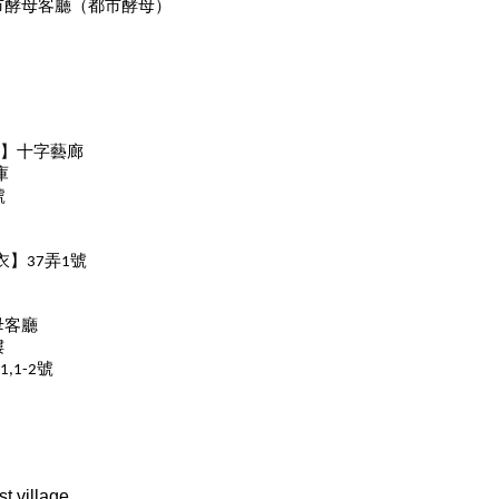
市酵母客廳（都市酵母）
】十字藝廊
庫
號
衣】
弄
號
37
1
母客廳
樓
號
-1,1-2
 village