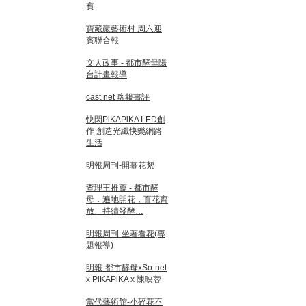
賓
寶藏巖藝術村 周六迎
賓聯合報
文人政事 - 都市酵母陽
台計畫報導
cast net 喀報書評
快閃PiKAPiKA LED創
作 創造光纖快樂網路
生活
明報周刊-開幕花絮
查理王推薦 - 都市酵
母．遍地開花，百花齊
放、持續發酵…
明報周刊-坐著看花(專
題報導)
明報-都市酵母xSo-net
x PiKAPiKA x 陳映蓉
當代藝術館-小碎花不