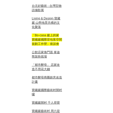
台北好藝術 - 台灣百物
語攝影展
Living & Design 寶藏
巖 山勢地景共構的文
化聚落
「Bo-casa 巖上的家
寶藏巖國際背包客空間
規劃工作營」座談會
公館店家換門面 泰迪
熊裝扮尬場
「都市酵母」 店家改
造不用花大錢
都市酵母商圈創意改造
計畫
寶藏巖國際藝術村開村
囉
寶藏巖開村 千人尋寶
寶藏巖藝術村 周六迎