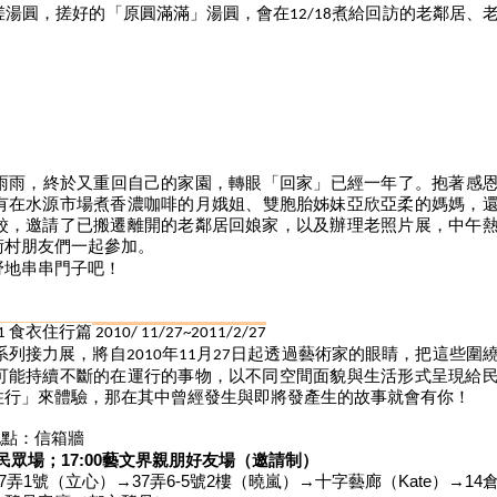
搓湯圓，搓好的「原圓滿滿」湯圓，會在
煮
給回訪的老鄰居、
12/18
雨雨，終於又重回自己的家園，
轉眼「回家」已經一年了。抱著感
有在水源市場煮香濃咖啡的月娥姐、
雙胞胎姊妹亞欣亞柔的媽媽，
餃，邀請了已搬遷離開的老鄰居回娘家，以及辦理老照片展，
中午
術村朋友們一起參加
。
野地串串門子吧！
食衣住行篇
n1
2010/ 11/27~2011/2/27
系列接力展，將自
年
月
日起透過藝術家的眼睛，
把這些圍
2010
11
27
可能持續不斷的在運行的事物，
以不同空間面貌與生活形式呈現給
住行」來體驗，
那在其中曾經發生與即將發產生的故事就會有你！
地點：信箱牆
民眾場；
17
:00
藝文界親朋好友場（邀請制）
7
弄
1
號（立心）→
37
弄
6-5
號
2
樓（曉嵐）→十字藝廊（
Kate
）→
14