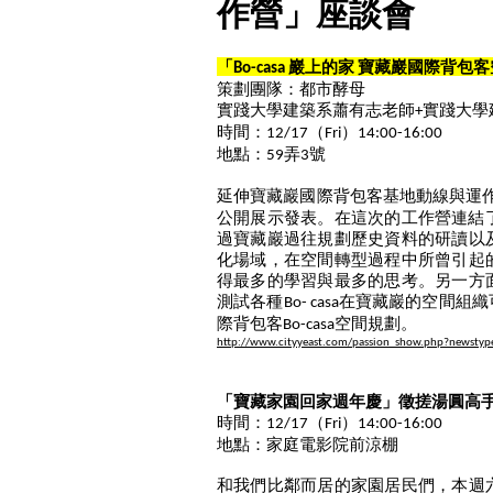
作營」座談會
「
巖上的家
寶藏巖國際背包客
Bo-casa
策劃團隊：都市酵母
實踐大學建築系蕭有志老師
實踐大學
+
時間：
（
）
12/17
Fri
14:00-16:00
地點：
弄
號
59
3
延伸寶藏巖國際背包客基地動線與運
公開展示發表。
在這次的工作營連結
過寶藏巖過往規劃歷史資料的研讀以
化場域，
在空間轉型過程中所曾引起
得最多的學習與最多
的思考。另一方
測試各種
在寶藏巖的空間組織
Bo- casa
際背包客
空間規劃。
Bo-casa
http://www.cityyeast.com/
passion_show.php?newstyp
「寶藏家園回家週年慶」徵搓湯圓高
時間：
（
）
12/17
Fri
14:00-16:00
地點：家庭電影院前涼棚
和我們比鄰而居的家園居民們，本週