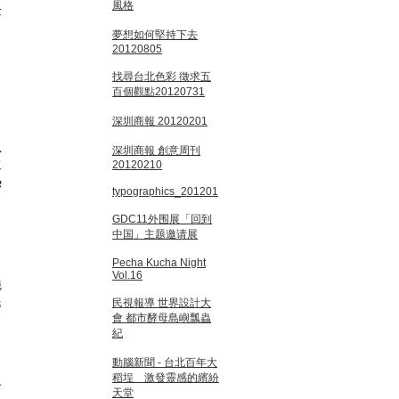
風格
老
夢想如何堅持下去
20120805
找尋台北色彩 徵求五
百個觀點20120731
深圳商報 20120201
恩
深圳商報 創意周刊
還
20120210
熱
typographics_201201
GDC11外围展「回到
中国」主题邀请展
Pecha Kucha Night
Vol.16
繞
民
民視報導 世界設計大
會 都市酵母島嶼瓢蟲
紀
動腦新聞 - 台北百年大
稻埕 激發靈感的繽紛
倉
天堂