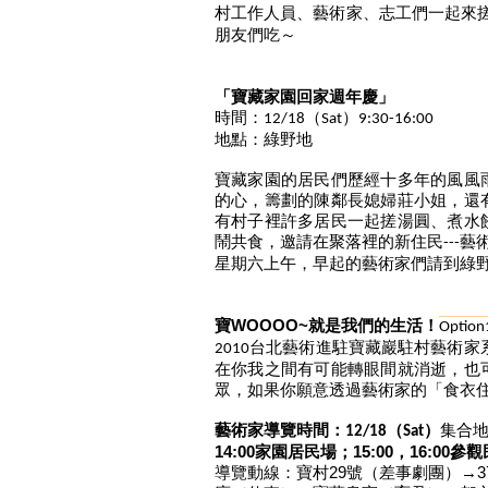
村工作人員、藝術家、
志工們一起來
朋友們吃～
「寶藏家園回家週年慶」
時間：
（
）
12/18
Sat
9:30-16:00
地點：綠野地
寶藏家園的居民們歷經十多年的風風
的心，
籌劃的陳鄰長媳婦莊小姐，還
有村子裡許多居民一起搓湯圓、
煮水
鬧共食，邀請在聚落裡的新住民
藝
---
星期六上午，早起的藝術家們請到綠
寶
WOOOO~
就是我們的生活！
Optio
台北藝術進駐寶藏巖駐村藝術家
2010
在你我之間有可能轉眼間就消逝，
也
眾，如果你願意透過藝術家的「
食衣
藝術家導覽時間：
12/18
（
Sat
）
集合
14:00家園
居民場；
15:00
，
16:00
參觀
導覽動線：寶村
29
號
（差事劇團）→
3