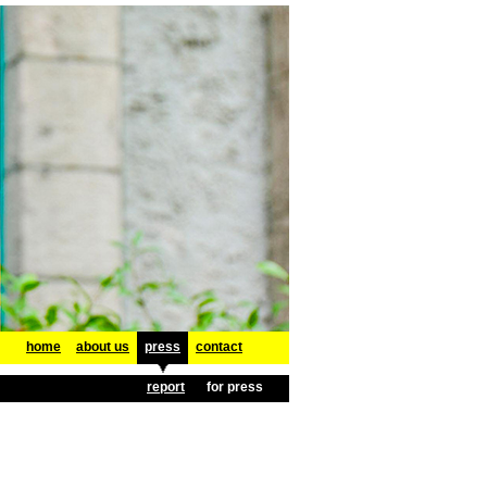
home
about us
press
contact
report
for press