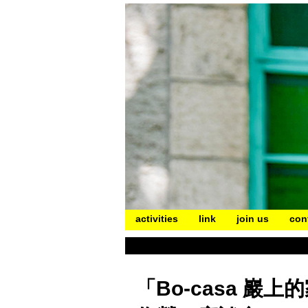
activities
link
join us
con
「Bo-casa 巖