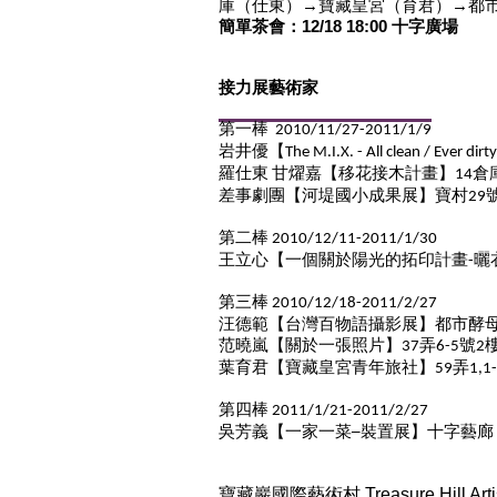
庫（仕東）
→寶藏皇宮（育君）→都
簡單茶會：
12/18 18:00
十字廣場
接力展藝術家
第一棒
2010/11/27-2011/1/9
岩井優【
The M.I.X. - All clean / Ever dirty
羅仕東
甘燿嘉【移花接木計畫】
倉
14
差事劇團【河堤國小成果展】寶村
29
第二棒
2010/12/11-2011/1/30
王立心【一個關於陽光的拓印計畫
曬
-
第三棒
2010/12/18-2011/2/27
汪德範【台灣百物語攝影展】都市酵
范曉嵐【關於一張照片】
弄
號
37
6-5
2
葉育君【寶藏皇宮青年旅社】
弄
59
1,1
第四棒
2011/1/21-2011/2/27
吳芳義【一家一菜
裝置展】十字藝廊
─
寶藏巖國際藝術村 Treasure Hill Artist