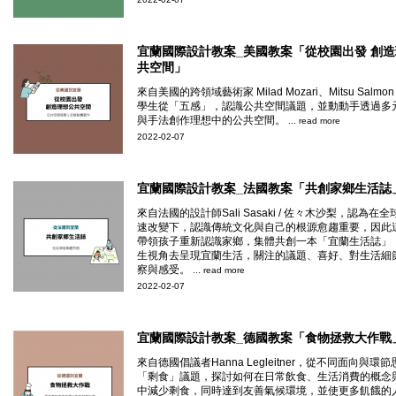
宜蘭國際設計教案_美國教案「從校園出發 創
共空間」
來自美國的跨領域藝術家 Milad Mozari、Mitsu Salm
學生從「五感」，認識公共空間議題，並動動手透過多
與手法創作理想中的公共空間。
... read more
2022-02-07
宜蘭國際設計教案_法國教案「共創家鄉生活誌
來自法國的設計師Sali Sasaki / 佐々木沙梨，認為在
速改變下，認識傳統文化與自己的根源愈趨重要，因此
帶領孩子重新認識家鄉，集體共創一本「宜蘭生活誌」
生視角去呈現宜蘭生活，關注的議題、喜好、對生活細
察與感受。
... read more
2022-02-07
宜蘭國際設計教案_德國教案「食物拯救大作戰
來自德國倡議者Hanna Legleitner，從不同面向與環節
「剩食」議題，探討如何在日常飲食、生活消費的概念
中減少剩食，同時達到友善氣候環境，並使更多飢餓的