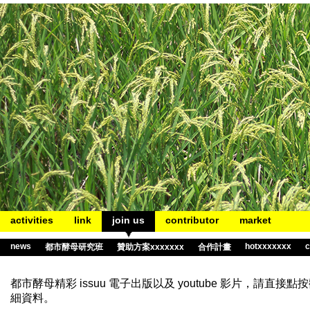
activities
link
join us
contributor
market
news
hotxxxxxxx
c
都市酵母研究班
贊助方案xxxxxxx
合作計畫
都市酵母
精彩
issuu 電子出版以及 youtube 影片，請直接點按
細資料。