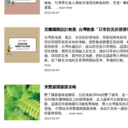
糧食。引導學生進入傳統市場尋找剩食材料，烹煮一餐
盛宴。
... read more
2022-02-07
宜蘭國際設計教案_台灣教案「日常防災的習慣
台灣是地震、風災、水災的好發地區，而新冠肺炎疫情
球共同面對前所未有的考驗。面對氣候變遷災害頻傳、
題與疫情，台灣水越設計，提出防災從日常開始，認識
預先模擬，將防災意識融入於生活，做好日常的心理與
備。填寫防災券、製作防災地圖，把防災議題帶入學校
庭。從了解生活地的災害潛勢開始思考、準備與行動。
more
2022-02-07
來墾森開森眼攻略
墾丁國家森林遊樂區，位於海拔280m的墾丁秘境，是
在50萬年珊瑚礁岩上的熱帶森林，走入森林可以探索自
觀、認識百年植物園513種熱帶植物、潛入台灣最長的
冒險。 打開這本來墾森開森眼攻略，為自己安排一趟恆
的森林探險。
... read more
2022-02-07