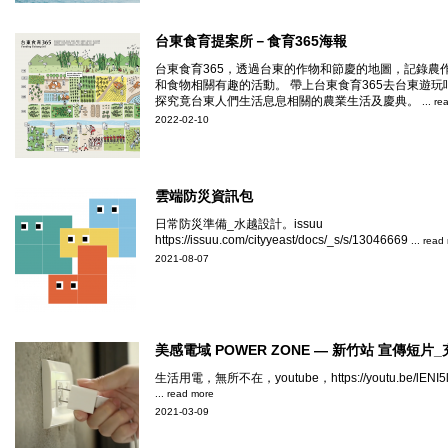
台東食育提案所－食育365海報
台東食育365，透過台東的作物和節慶的地圖，記錄農
和食物相關有趣的活動。 帶上台東食育365去台東遊玩
探究竟台東人們生活息息相關的農業生活及慶典。
... r
2022-02-10
雲端防災資訊包
日常防災準備_水越設計。issuu
https://issuu.com/cityyeast/docs/_s/s/13046669
... read
2021-08-07
美感電域 POWER ZONE — 新竹站 宣傳短片
生活用電，無所不在，youtube，https://youtu.be/lENI5l
... read more
2021-03-09