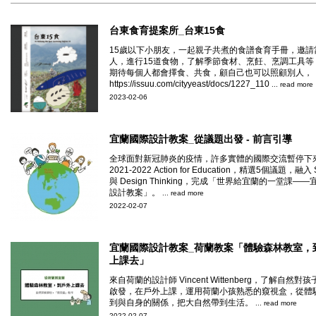
台東食育提案所_台東15食
15歲以下小朋友，一起親子共煮的食譜食育手冊，邀請
人，進行15道食物，了解季節食材、烹飪、烹調工具等
期待每個人都會擇食、共食，顧自己也可以照顧別人，
https://issuu.com/cityyeast/docs/1227_110
... read more
2023-02-06
宜蘭國際設計教案_從議題出發 - 前言引導
全球面對新冠肺炎的疫情，許多實體的國際交流暫停下
2021-2022 Action for Education，精選5個議題，融入
與 Design Thinking，完成「世界給宜蘭的一堂課—
設計教案」。
... read more
2022-02-07
宜蘭國際設計教案_荷蘭教案「體驗森林教室，
上課去」
來自荷蘭的設計師 Vincent Wittenberg，了解⾃然對
啟發，在戶外上課，運用荷蘭小孩熟悉的窺視盒，從體
到與自身的關係，把大自然帶到生活。
... read more
2022-02-07