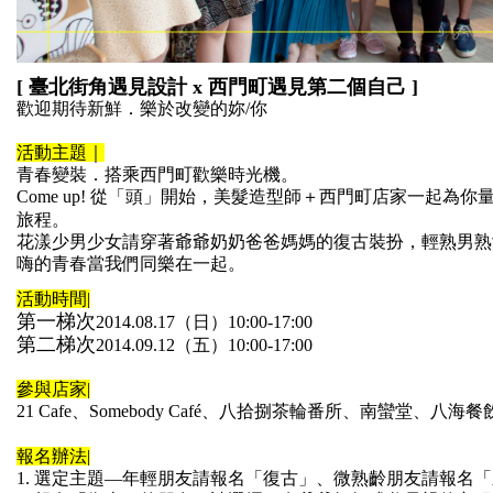
[ 臺北街角遇見設計 x 西門町遇見第二個自己 ]
歡迎期待新鮮．樂於改變的妳/你
活動主題｜
青春變裝．搭乘西門町歡樂時光機。
Come up! 從「頭」開始，美髮造型師＋西門町店家一起為你
旅程。
花漾少男少女請穿著爺爺奶奶爸爸媽媽的復古裝扮，輕熟男
熟
嗨的青春當
我們同樂在一起。
活動時間|
第一梯次
2014.08.17（日）10:00-17:00
第二梯次
2014.09.12（五）10:00-17:00
參與店家|
21 Cafe、Somebody Café、八拾捌茶輪番所、南蠻堂、八海
報名辦法|
1. 選定主題—年輕朋友請報名「復古」、微熟齡朋友請報名「