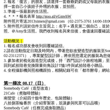
2. 報名「復古」的朋友，請選擇一套爺爺奶奶或父母親的衣服
擇一套自己小孩姪子
外甥的衣服，並拍照。
3. 準備一張最新的生活照。
4. ＊＊＊報名表單
http://goo.gl/vGmvhW
附件照片寄送
2013ximen@gmail.com
（02-2375-3761 14:00-1
5. 附件照片請於信件主旨寫上：名字＋遇見第二個自己，並於
照、＠Amy生活照
。我們收到報名與來信後，會儘速回覆確認
活動概況｜
1. 報名成功朋友會收到回覆確認信。
2.請在活動指定日期及時間內，帶著您欲改變造型的服裝
至So
02-23112371），專業髮型設計師，將依照您選
定的服裝為您
3. 參加者於梳化妝造型完成後，持「西門設計小旅程地圖」至
回到貳拾陸巷兌換限
量街角設計T恤1件與貳拾陸巷小贈品。
4. 全程攝影機與照相機跟拍，相關紀錄可在「都市酵母」網站
第一梯次
08.17（日）
Somebody Café（造型改造）
21Cafe（煮咖啡體驗）
南蠻堂（介紹四十餘年歷史、包裝體驗）
八拾捌茶輪番所（介紹窨製茶，並讓參與民眾可以品嚐）
Somebody Café（任務完成換取贈品）