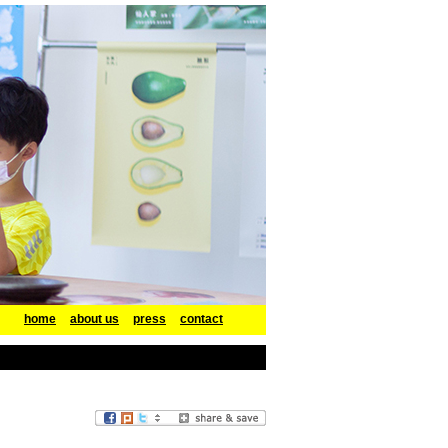
home
about us
press
contact