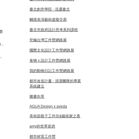
臺北創意學院 - 流通臺北
觸摸表演藝術虛擬交易
臺北市政府設計思考系列課程
否
究極台灣工作營網路展
動，
國際文化設計工作營網路展
，
食物 x 設計工作營網路展
我的動物日記工作營網路展
都市改造計畫 - 清潔團隊的專業
系統建立
圖書街景
AGUA Design x aveda
美術節親子工作坊&藝術家之夜
amy的世界廚房
都市材質工作營