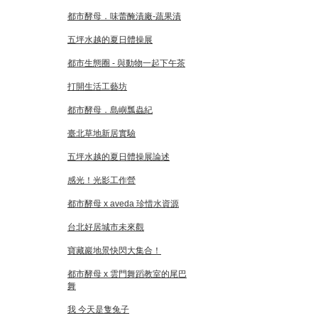
都市酵母．味蕾醃漬廠-蔬果漬
五坪水越的夏日體操展
都市生態圈 - 與動物一起下午茶
打開生活工藝坊
都市酵母．島嶼瓢蟲紀
臺北草地新居實驗
五坪水越的夏日體操展論述
感光！光影工作營
都市酵母 x aveda 珍惜水資源
台北好居城市未來觀
寶藏巖地景快閃大集合！
都市酵母 x 雲門舞蹈教室的尾巴
舞
我 今天是隻兔子