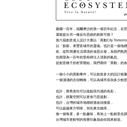
建國一百年，福爾摩沙的第一個百年紀念，在
還能提出另一種反向思維的創新可能？
第六屆創意達人設計大賽以「異動City Tom
以「創新」來豐富城市的靈魂。也許是一個地
術…從對周遭生活環境的省思出發，為我們熟
也期望為一百年的里程碑注入清新的氣息。
從創意種子的籽芽開始，我們期待「異動」的
一個小小的異動事件，可以創造多大的設計能
一個淺淺的念頭轉換，可以為城市添加多少創
也許，懷舊老街可以妝點現代感的色彩，
也許，群聚空間可以更有巧思規劃，
也許，台灣的城市地標經過改頭換面，
可以超越東方明珠，領先東京鐵塔，
換一個角度，多一點趣味，再加上一點創意佐
台灣城市更鮮明的視覺印象就由你我來創造。