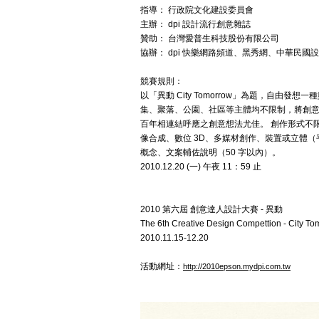
指導： 行政院文化建設委員會
主辦： dpi 設計流行創意雜誌
贊助： 台灣愛普生科技股份有限公司
協辦： dpi 快樂網路頻道、黑秀網、中華民國
競賽規則：
以「異動 City Tomorrow」為題，自由
集、聚落、公園、社區等主體均不限制，將創意想
百年相連結呼應之創意想法尤佳。 創作形式不
像合成、數位 3D、多媒材創作、裝置或立體
概念、文案輔佐說明（50 字以內）。
2010.12.20 (一) 午夜 11：59 止
2010 第六屆 創意達人設計大賽 - 異動
The 6th Creative Design Compettion - City T
2010.11.15-12.20
活動網址：
http://2010epson.mydpi.com.tw