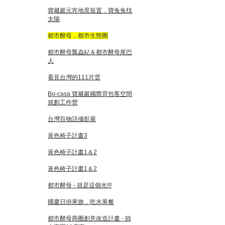
寶藏巖元宵地景裝置．寶兔兔找
太陽
都市酵母．都市生態圈
都市酵母瓢蟲紀＆都市酵母尾巴
人
看見台灣的111片雲
Bo-casa 寶藏巖國際背包客空間
規劃工作營
台灣百物語攝影展
黃色椅子計畫3
黃色椅子計畫1＆2
黃色椅子計畫1＆2
都市酵母 - 就是這個光!!!
國慶日掛果旗，吃水果餐
都市酵母商圈創意改造計畫 - 師