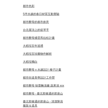
都市色彩
5坪水越的春日材質互動實驗
都市酵母的都市創意
台北屋頂上的提琴手
都市酵母捕雲馬拉松計畫
大稻埕百年巡禮
大稻埕百珍圖物件解析
大稻埕獨白
都市酵母 x 水越設計 種子計畫
都市街道美學設計工作營
都市酵母 味蕾醃漬廠 蔬果漬 xxx
都市酵母 - 臺北那條通的那座山
臺北那條通的那座山 - 清潔隊員
服裝＆道具