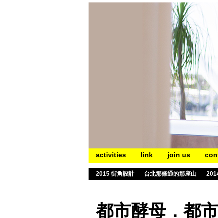
activities
link
join us
con
2015 街角設計
台北那條通的那座山
20
都市酵母．都