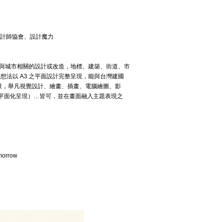
設計師協會、設計魔力
發想一種與城市相關的設計或改造，地標、建築、街道、市
法以 A3 之平面設計完整呈現，能與台灣建國
限，舉凡視覺設計、繪畫、插畫、電腦繪圖、影
（平面化呈現）…皆可，並在畫面融入主題表現之
omorrow