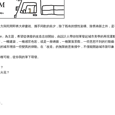
官方與民間即將大肆慶祝、攜手同歡的前夕，除了既有的慣性架構、除舊佈新之外，是
orrow」為主題，希望從偶發的改造念頭開始，由設計人帶頭領軍發起城市美學的再現運
標，一幢建築，一種感官色彩，或是一座磚牆，一種聚落景觀，一些意想不到的行動藝
悉的城市增添一些變異的律動。在「改造」的無限創意衝撞中，不僅能開啟城市新印象
各種可能，從你我的筆下萌發。
量？
意火花？
調，