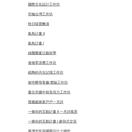
國際文化設計工作坊
究極台灣工作坊
秋日味蕾醃漬
集鳥計畫 II
集鳥計畫 I
綠圈圈夏日藝術季
食物零浪費工作坊
紙陶的共生記憶工作坊
都市酵母客廳‧實驗工作坊
臺北市國中校長培力工作坊
寶藏巖家家戶戶一月詩
一條街的互動計畫 II 一月詩風景
一條街的互動計畫 I 參與式交流
臺灣市民與國際設計之聯想