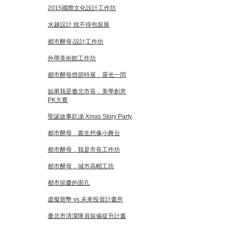
2015國際文化設計工作坊
水越設計 捨不得包裝展
都市酵母‧設計工作坊
外帶美術館工作坊
都市酵母燈節特展．靈光一閃
如果我是臺北市長，美學創意
PK大賽
聖誕故事趴涕 Xmas Story Party
都市酵母．叢生想像小舞台
都市酵母．我是市長工作坊
都市酵母．城市高帽工坊
都市節慶的面孔
虛擬貨幣 vs.未來投資計畫所
臺北市清潔隊員裝備提升計畫