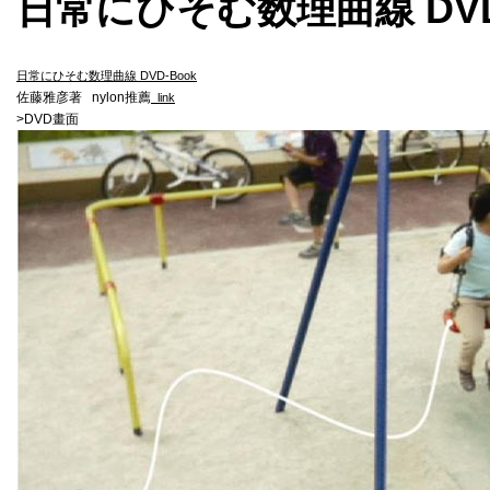
日常にひそむ数理曲線 DVD
日常にひそむ数理曲線 DVD-Book
佐藤雅彦著 nylon推薦
link
>DVD畫面