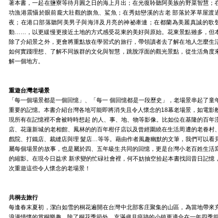
著本書，一起在鹽寮等待月圓之日的海上月出；在光復聆聽阿美族的野菜智慧；
功漁港震懾於眼前龐大壯觀的旗魚、鯊魚；在秀姑巒溪的古老 部落於茅草屋渡
夜；在港口部落聽阿美男子與海洋及月亮的神祕牽連；在都蘭為美麗真誠的歌
動……，以更緩慢更接近土地的方式感受花東的美好與原始。花東景點雖多，但
除了介紹景之外，更會將重點放在學習式的旅行，帶領讀者去了解在地人怎麼生
如何實踐理想、了解不同族群的文化與智慧，跳脫浮面的觀光景點，從生活角度
解一個地方。
重遊台灣老場景
「每一個場景都是一個回憶」、「每一 個回憶都是一段歷史」，老場景串起了童
重要的記憶。本書介紹台灣各地可能即將消失且令人懷念的18幕老場景，如電影
現所有在記憶裡不會被時時想起 的人、事、地、物等影像。比如位在基隆的百年
店、花蓮新城的老相館、鳳林的的百年柑仔店以及曾經圍繞在生活周遭的老眷村
戲院、打鐵店、裁縫店與理 髮店…等等。藉由作者風趣幽默的文筆，我們可以看
屬每個場景的故事，也是屬於四、五年級生共同的回憶，更是台灣小老百姓生活
的縮影。在現今日益求 新求變的忙碌社會裡，何不妨抽空拾起本書找回昔日記憶
次重遊這些令人懷念的老場景！
共桐去旅行
每逢春末夏初，潔白如雪的桐花遍開在台灣中北部客庄聚集的山區，為當地帶來
浪漫情懷的賞桐樂趣。除了桐花季節外，充滿歲月痕跡的小鎮更適合在一年四季前