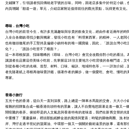
文鋪陳下，引領讀者找回傳統老字號的古味。同時，因老店多集中於特定小鎮，
內頁增闢「順道一遊」單元，介紹店家附近值得前往的觀光景點，玩得更有文化
尋味．台灣小吃
台灣小吃的前世今生，有許多充滿趣味與珍貴的飲食文化，經由作者近兩年的時
入全台各鄉鎮尋找少數與獨家，發現小吃也有「料理東西軍」的精神、一人老闆
也有徹頭徹尾的手工堅持及偏僻小鎮特有的唯一國寶級，因此，「誰說台灣小吃
化？」、「誰說小吃登不了檯面？」
這一本尋根探源、找味嚐稀的《尋味． 台灣小吃》會完全改觀你對小吃的看法。
讓讀者在品嘗這些美味小吃前，先掌握這18項主要地方小吃背後的各種門道，文
別從各種小吃的名稱、造型、材料、口味、秘訣、地域特色等，一一詳加介紹，
者先隨著紙上尋根再做味蕾評鑑，循著作者的腳步，做一個愛吃、會吃、懂吃的
專家。
香港小旅行
五光十色的香港，從白天一直到深夜，路上總是一陣車水馬龍的交會。大大小小
複雜的招牌集合成一幅香港街頭特有的景象，讓人不自覺地想跟著走進一條又一條
鬧喧騰的巷弄。俯拾即是的人文氣息與香港特有的老味道，我們在新舊交替的光
中重獲了「重慶森林」裡頭那點紙醉金迷的風情與驚喜；時髦的購物商圈、漁 村
岸、灣仔走過半世紀的菠羅油、中環那一個又一個關於藝術遠景的故事，還有那