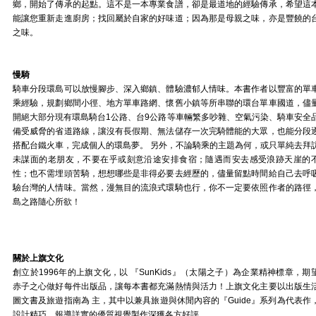
鄉，開始了傳承的起點。這不是一本專業食譜，卻是最道地的經驗傳承，希望這
能讓您重新走進廚房；找回屬於自家的好味道；因為那是母親之味，亦是豐饒的
之味。
慢騎
騎車分段環島可以放慢腳步、深入鄉鎮、體驗濃郁人情味。本書作者以豐富的單
乘經驗，規劃鄉間小徑、地方單車路網、懷舊小鎮等所串聯的環台單車國道，儘
開絕大部分現有環島騎台1公路、台9公路等車輛繁多吵雜、空氣污染、騎車安全
備受威脅的省道路線，讓沒有長假期、無法儲存一次完騎體能的大眾，也能分段
搭配台鐵火車，完成個人的環島夢。 另外，不論騎乘的主題為何，或只單純去拜
未謀面的老朋友，不要在乎或刻意沿途安排食宿；隨遇而安去感受浪跡天崖的
性；也不需埋頭苦騎，想想哪些是非得必要去經歷的，儘量留點時間給自己去呼
驗台灣的人情味。當然，漫無目的流浪式環騎也行，你不一定要依照作者的路徑
島之路隨心所欲！
關於上旗文化
創立於1996年的上旗文化，以 『SunKids』（太陽之子）為企業精神標章，期
赤子之心做好每件出版品，讓每本書都充滿熱情與活力！上旗文化主要以出版生
圖文書及旅遊指南為 主，其中以兼具旅遊與休閒內容的『Guide』系列為代表作
設計精巧、報導詳實的優質視覺製作深獲各方好評。