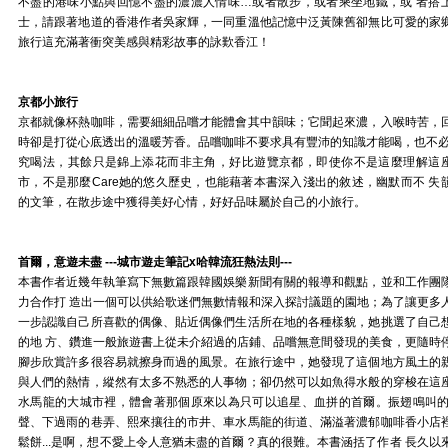
不盡的港味小點與回憶不盡的濃濃人情味…或者散步，或者乘坐地鐵，或 者搭
士，請跟著地道的香港作者吳家輝，一同重溫他記憶中泛黃陳舊卻無比可愛的家
旅行這充滿著衝突美感與精彩故事的詠歎香江！
京都小旅行
京都就像杯熱咖啡，需要細細品嚐才能體會其中韻味；它聞起來濃，入喉時苦，
時卻是打從心底透出的溫暖芳香。品嚐咖啡不要求具有豐沛的知識才能喝，也不必
究喝法，其餘只是錦上添花而非主角，好比遊覽京都，即使你不是這麼理解這
市，不是那麼Care她的悠久歷史，也能藉著本書深入淺出的敘述，幽默而不 失
的文筆，在散步途中獲得美好心情，好好品味屬於自己的小旅行。
首爾，意遊未盡
---城市遊走筆記x哈韓流狂熱法則---
本書作者近幾年執筆寫下無數篇跟韓國娛樂新聞有關的報導和觀點，並和工作團
力合作打 造出一個可以供給歌迷們無數情報和深入探討議題的園地；為了讓更多
一步認識自己所喜歡的偶像、貼近偶像們生活所在地的各種樣貌，她挑選了自己
的地 方、鑽進一般旅遊書上從未介紹過的店鋪、品嚐無意間發現的美食，更隨時
腳步欣賞許多很容易就擦身而過的風景。在旅行途中，她發現了這個地方風土的
與人們的熱情，縱然有太多不熟悉的人事物；卻仍然可以如魚得水般的穿梭在這
水馬龍的大城市裡，體會著那個原來以為只可以追星、血拼的首爾。振翅鳴叫的
聲、下過雨的巷弄、熙來攘往的市井、車水馬龍的街道、滿溢著濃郁咖啡香小店
鬆餅...是啊，想不愛上令人意猶未盡的首爾？真的很難。本書涵括了作者 長久以