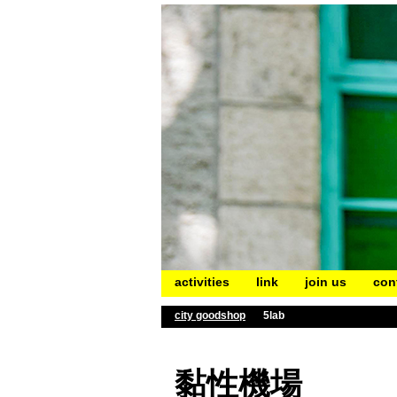
activities
link
join us
con
city goodshop
5lab
黏性機場