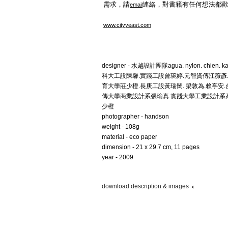
需求，請
連絡，對書籍有任何想法都
email
www.cityyeast.com
designer - 水越設計團隊agua. nylon. chie
科大工設陳馨.實踐工設曾琬婷.元智資傳江薇彥
育大學莊少橙.長庚工設黃瑞閔. 梁敦為.賴亭安
傳大學商業設計系張瑜真.實踐大學工業設計系高錡樺.陳妙
少橙
photographer - handson
weight - 108g
material - eco paper
dimension - 21 x 29.7 cm, 11 pages
year - 2009
download description & images