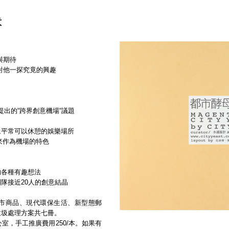
意
與期待
對他一探究竟的興趣
提出的“跨界創意機場“議題
眾平常可以休憩的娛樂場所
來作為機場的特色
的各種有趣想法
隊接近20人的創意結晶
市商品、現代環保生活、新型態郵
垃圾處理方案共七冊。
公室，手工
推廣
費用250/本。如果有