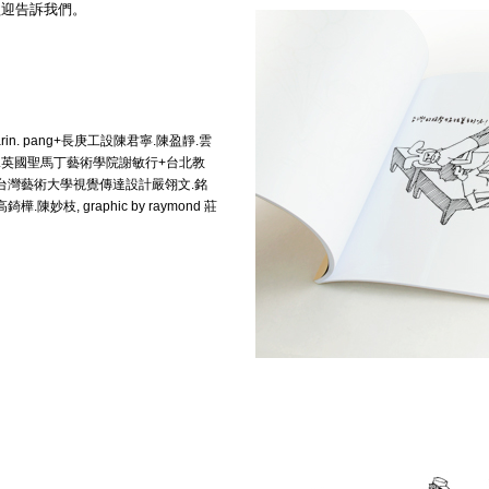
歡迎告訴我們。
n. karin. pang+長庚工設陳君寧.陳盈靜.雲
.英國聖馬丁藝術學院謝敏行+台北教
.台灣藝術大學視覺傳達設計嚴翎文.銘
枝, graphic by raymond 莊