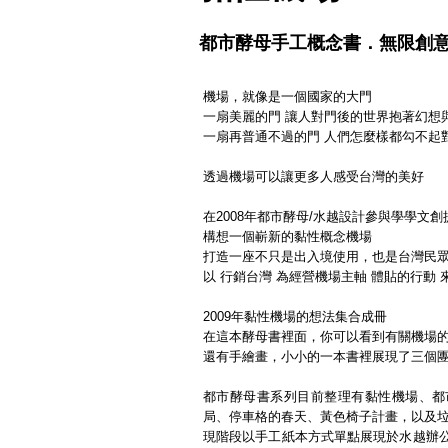
都市酵母手工概念書．無限創
機場，就像是一個國家的大門
一扇美麗的門 讓人對門後的世界抱著幻想
一扇再普通不過的門 人們怎麼樣都勾不起
透過機場可以讓更多人感受台灣的美好
在2008年
都市酵母/水越設計
參與學學文創
構想一個嶄新的黏性概念機場
打造一座不只是出入境使用，也是台灣民
以 行銷台灣 為經營機場主軸
體貼的行動 
2009年
黏性機場的想法集合成冊
在這本酵母書裡面，你可以看到有關機場
還有手繪畫，小小的一本書裡展現了三個團
都市酵母書系列目前整理有黏性機場、都
局、停車格的春天、黃色椅子計畫，以及
現階段以手工紙本方式單點展現於水越辦