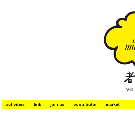
activities
link
join us
contributor
market