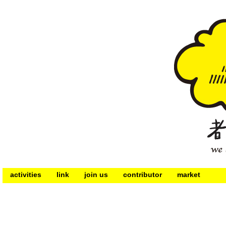
activities
link
join us
contributor
market